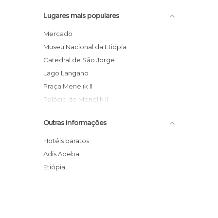
Ruas em Addis Ababa
Lugares mais populares
Universidades em Addis Ababa
Mercado
Museu Nacional da Etiópia
Catedral de São Jorge
Lago Langano
Praça Menelik II
Palácio de Menelik II
Cemitério St. George
Outras informações
Rua King George VI
Addis Ababa
Hotéis baratos
Cerimônia do café
Adis Abeba
Catedral da Santíssima Trindade
Etiópia
Museu Etnológico