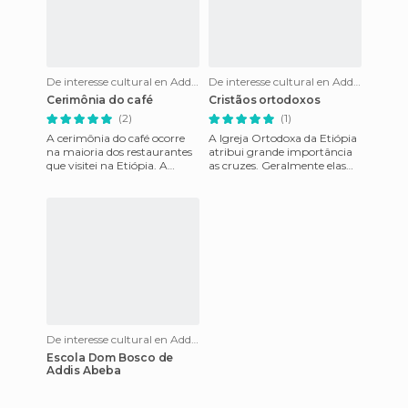
De interesse cultural en Addis Ababa
De interesse cultural en Addis Ababa
Cerimônia do café
Cristãos ortodoxos
(2)
(1)
A cerimônia do café ocorre
A Igreja Ortodoxa da Etiópia
na maioria dos restaurantes
atribui grande importância
que visitei na Etiópia. A
as cruzes. Geralmente elas
cerimônia é uma tradição no
são muito ornamentadas, e
pais, e ela exige alg
algumas delas são obr
De interesse cultural en Addis Ababa
Escola Dom Bosco de
Addis Abeba