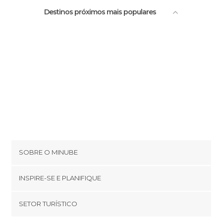
Destinos próximos mais populares
SOBRE O MINUBE
Cookies
INSPIRE-SE E PLANIFIQUE
Política de privacidade
footer@item_discovertips_anchor
SETOR TURÍSTICO
Términos e Condições
minube Android app