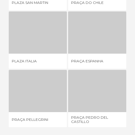
PLAZA SAN MARTIN
PRAÇA DO CHILE
PL
PLAZA ITALIA
PRAÇA ESPANHA
6 OPINIÕES
21 OPINIÕES
PLAZA ITALIA
PRAÇA ESPANHA
PL
PRAÇA PELLEGRINI
PRAÇA PEDRO DEL CASTILLO
6 OPINIÕES
6 OPINIÕES
PRAÇA PEDRO DEL
PRAÇA PELLEGRINI
PL
CASTILLO