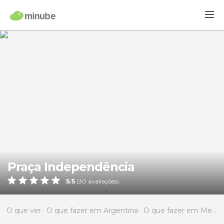
Praça Independência
5
/
5
(
30
avaliações)
O que ver
O que fazer em Argentina
O que fazer em Mendoza