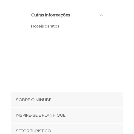
Reservas Naturais em Mendoza
Outras informações
Ruas em Mendoza
Sítios insólitos em Mendoza
Hotéis baratos
Zoos em Mendoza
SOBRE O MINUBE
Cookies
INSPIRE-SE E PLANIFIQUE
Política de privacidade
footer@item_discovertips_anchor
SETOR TURÍSTICO
Términos e Condições