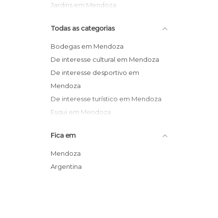
Jardins em Mendoza
Sítios insólitos em Mendoza
Todas as categorias
Bodegas em Mendoza
De interesse cultural em Mendoza
De interesse desportivo em
Mendoza
De interesse turístico em Mendoza
Esqui em Mendoza
Igrejas em Mendoza
Fica em
Jardins em Mendoza
Lagos em Mendoza
Mendoza
Miradores em Mendoza
Argentina
Monumentos Históricos em
Mendoza
Museus em Mendoza
Praças em Mendoza