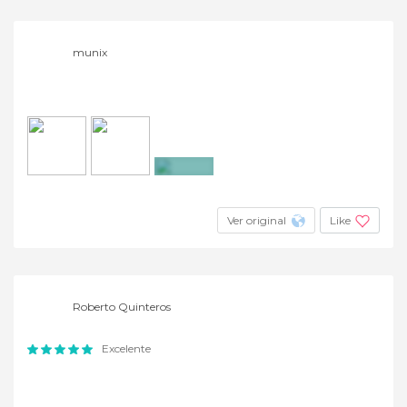
munix
+3
Ver original
Like
Roberto Quinteros
Excelente