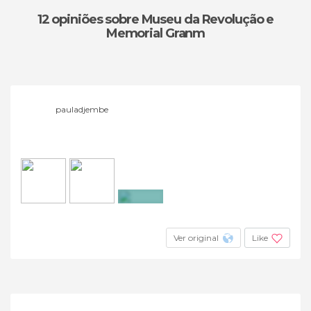
12 opiniões
sobre Museu da Revolução e
Memorial Granm
pauladjembe
+4
Ver original
Like