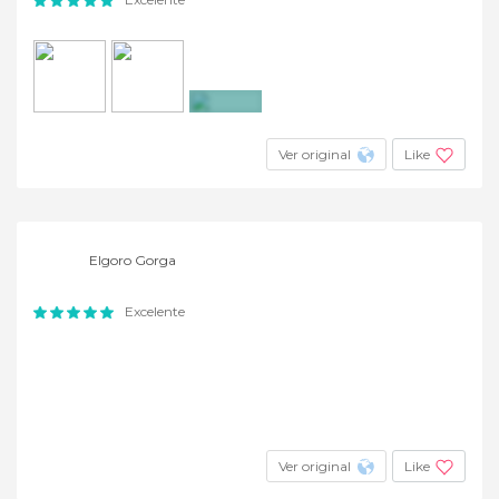
+12
Ver original
Like
Elgoro Gorga
Excelente
Ver original
Like