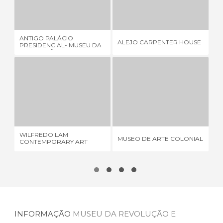
ANTIGO PALÁCIO PRESIDENCIAL- MUSEU DA REVOLUÇÃO
ALEJO CARPENTER HOUSE
8 OPINIÕES
1 OPINIÃO
ANTIGO PALÁCIO
MU
ALEJO CARPENTER HOUSE
PRESIDENCIAL- MUSEU DA
HA
REVOLUÇÃO
WILFREDO LAM CONTEMPORARY ART CENTER
MUSEO DE ARTE COLONIAL
2 OPINIÕES
1 OPINIÃO
WILFREDO LAM
MU
MUSEO DE ARTE COLONIAL
CONTEMPORARY ART
CO
CENTER
CU
INFORMAÇÃO
MUSEU DA REVOLUÇÃO E