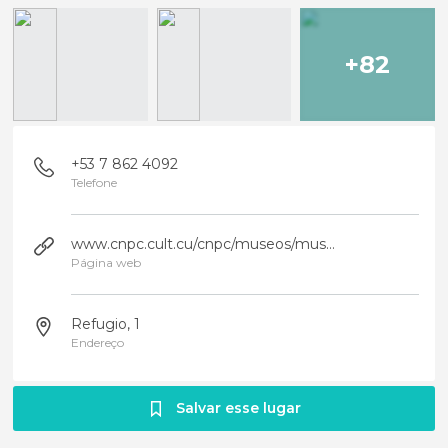
+82
+53 7 862 4092
Telefone
www.cnpc.cult.cu/cnpc/museos/musRevul/pcpal.htm
Página web
Refugio, 1
Endereço
Salvar esse lugar