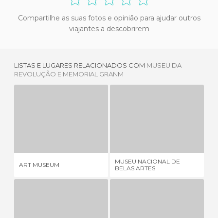
Compartilhe as suas fotos e opinião para ajudar outros
viajantes a descobrirem
LISTAS E LUGARES RELACIONADOS COM
MUSEU DA
REVOLUÇÃO E MEMORIAL GRANM
ART MUSEUM
MUSEU NACIONAL DE BELAS ARTES
3 OPINIÕES
3 OPINIÕES
MUSEU NACIONAL DE
ART MUSEUM
ED
BELAS ARTES