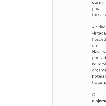
dormir
para
tornar 
A cidad
visitad
hospe
em
Havana,
pousada
ao serv
orçamen
hotéis
tratame
O
alojam