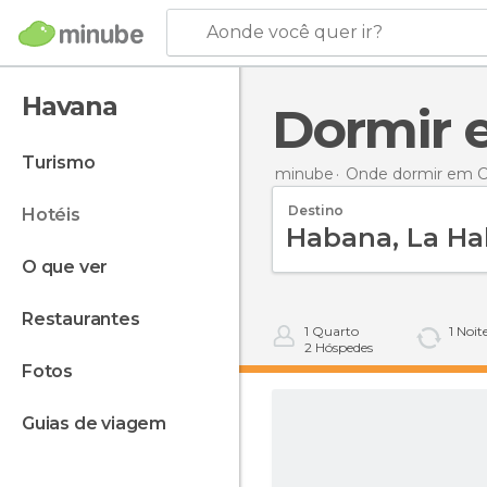
Aonde você quer ir?
Havana
Dormir
turismo
minube
Onde dormir em 
Destino
hotéis
o que ver
restaurantes
1
Quarto
1
Noit
2
Hóspedes
fotos
guias de viagem