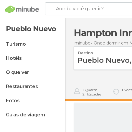
Aonde você quer ir?
Pueblo Nuevo
Hampton Inn 
minube
Onde dormir em 
turismo
Destino
hotéis
o que ver
restaurantes
1
Quarto
1
Noit
2
Hóspedes
fotos
guias de viagem