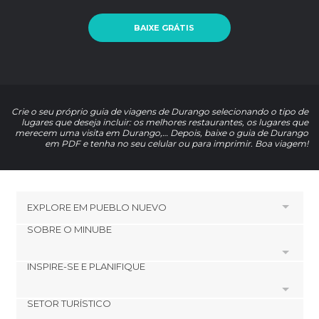
BAIXE GRÁTIS
Crie o seu próprio guia de viagens de Durango selecionando o tipo de
lugares que deseja incluir: os melhores restaurantes, os lugares que
merecem uma visita em Durango,… Depois, baixe o guia de Durango
em PDF e tenha no seu celular ou para imprimir. Boa viagem!
EXPLORE EM
PUEBLO NUEVO
SOBRE O MINUBE
HOTÉIS PRÓXIMOS A
El Espinazo del Diablo
INSPIRE-SE E PLANIFIQUE
Cookies
HOTÉIS PRÓXIMOS A PUEBLO NUEVO
Política de privacidade
SETOR TURÍSTICO
footer@item_discovertips_anchor
Hotéis em Villa Union