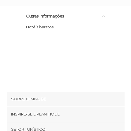
Outras informações
Hotéis baratos
SOBRE O MINUBE
Cookies
INSPIRE-SE E PLANIFIQUE
Política de privacidade
footer@item_discovertips_anchor
SETOR TURÍSTICO