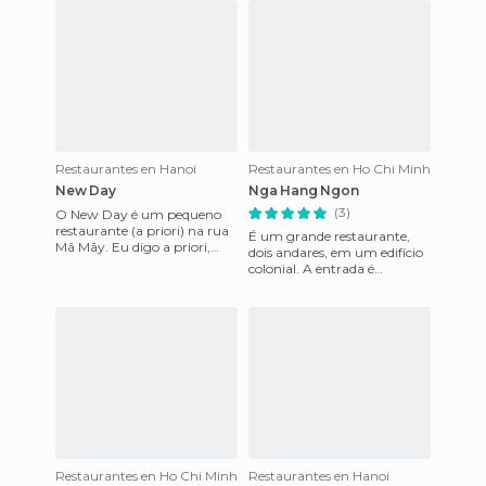
Restaurantes en Hanoi
Restaurantes en Ho Chi Minh
New Day
Nga Hang Ngon
(3)
O New Day é um pequeno
restaurante (a priori) na rua
É um grande restaurante,
Mã Mãy. Eu digo a priori,
dois andares, em um edifício
porque a desde a rua só se vê
colonial. A entrada é
um local térreo e o t
impressionante, e a comida
fica à vista, preparada na
Restaurantes en Ho Chi Minh
Restaurantes en Hanoi