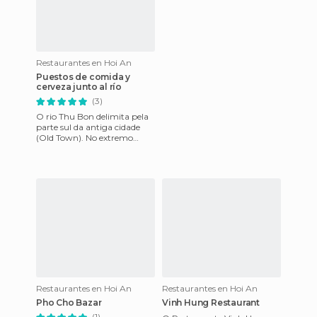
Restaurantes en Hoi An
Puestos de comida y
cerveza junto al río
(3)
O rio Thu Bon delimita pela
parte sul da antiga cidade
(Old Town). No extremo
oeste do rio, além da Ponte
japonesa e perto de uma
Restaurantes en Hoi An
Restaurantes en Hoi An
Pho Cho Bazar
Vinh Hung Restaurant
(1)