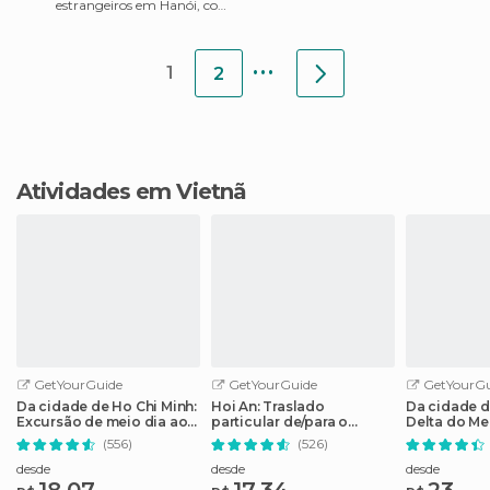
estrangeiros em Hanói, com
sería la primera op
dezenas de restaurantes de
todos os níveis e preç
...
1
2
Atividades em Vietnã
GetYourGuide
GetYourGuide
GetYourGu
Da cidade de Ho Chi Minh:
Hoi An: Traslado
Da cidade d
Excursão de meio dia aos
particular de/para o
Delta do M
túneis de Cu Chi
aeroporto de Da Nang
excursão a
(556)
(526)
Vinh Trang
desde
desde
desde