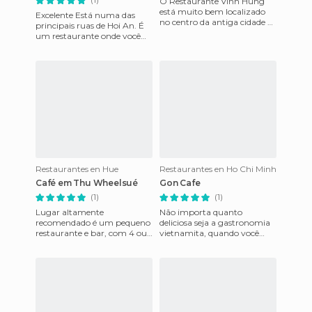
O Restaurante Vinh Hung
está muito bem localizado
Excelente Está numa das
no centro da antiga cidade de
principais ruas de Hoi An. É
Hoi An, que está muito perto
um restaurante onde você
da Ponte do Afastamen
pode comer algo comida
vietnamita e também algo r
Restaurantes en Hue
Restaurantes en Ho Chi Minh
Café em Thu Wheelsué
Gon Cafe
(1)
(1)
Lugar altamente
Não importa quanto
recomendado é um pequeno
deliciosa seja a gastronomia
restaurante e bar, com 4 ou
vietnamita, quando você
5 mesas, a decoração é feita à
passar meses pelo asiático
base de quadros pintados, os
Sudeste, a verdade é que às
r
vez