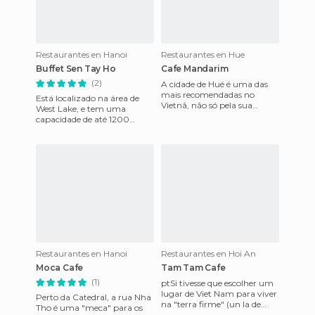
Restaurantes en Hanoi
Restaurantes en Hue
Buffet Sen Tay Ho
Cafe Mandarim
(2)
A cidade de Hué é uma das
mais recomendadas no
Está localizado na área de
Vietnã, não só pela sua
West Lake, e tem uma
monumentalidade, mas
capacidade de até 1200
porque tem um dos
clientes. O buffet oferece até
restaurantes mais ch
200 pratos diferentes, basea
Restaurantes en Hanoi
Restaurantes en Hoi An
Moca Cafe
Tam Tam Cafe
(1)
ptSi tivesse que escolher um
lugar de Viet Nam para viver
Perto da Catedral, a rua Nha
na "terra firme" (un la de
Tho é uma "meca" para os
Shampá en Bahía de Halong