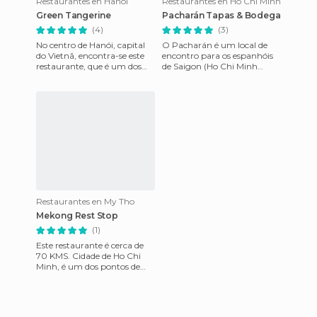
Restaurantes en Hanoi
Restaurantes en Ho Chi Minh
Green Tangerine
Pacharán Tapas & Bodega
(4)
(3)
No centro de Hanói, capital
O Pacharán é um local de
do Vietnã, encontra-se este
encontro para os espanhóis
restaurante, que é um dos
de Saigon (Ho Chi Minh
mais visitados e
City). Este restaurante e bar
recomendados em todas as
de vinhos tem seu momento
guias
Restaurantes en My Tho
Mekong Rest Stop
(1)
Este restaurante é cerca de
70 KMS. Cidade de Ho Chi
Minh, é um dos pontos de
paragem típico das viagens
retornando do Delta do Me