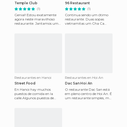
Temple Club
96 Restaurant
(1)
(1)
Genial! Estou exatamente
Continua sendo um ótimo
agora neste maravilhoso
restaurante. Duas sopas
restaurante. Jantamos um
vietnamitas um Cha Ca
colega e eu por 40 dólares no
(ótimo) um Bum Cha
total (duas entradas, p
(excepcional) duas cervejas
vietnamitas e
Restaurantes en Hanoi
Restaurantes en Hoi An
Street Food
Dac San Hoi An
En Hanoi hay muchos
O restaurante Dac San está
puestos de comida en la
em pleno centro de Hoi An. É
calle.Algunos puestos de
um restaurante simples, mas
comida hijo fijos y tienen una
prepara muito bem suas
habitación un pastel de calle
especialidades, entr