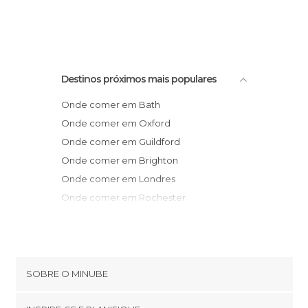
Destinos próximos mais populares
Onde comer em Bath
Onde comer em Oxford
Onde comer em Guildford
Onde comer em Brighton
Onde comer em Londres
Onde comer em Rochester
Onde comer em Cambridge
Onde comer em Whitstable
Onde comer em Canterbury
Onde comer em Folkestone
SOBRE O MINUBE
Onde comer em Nottingham
Cookies