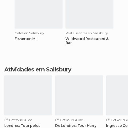
Cafés en Salisbury
Restaurantes en Salisbury
Fisherton Mill
Wildwood Restaurant &
Bar
Atividades em Salisbury
GetYourGuide
GetYourGuide
GetYourGu
Londres: Tour pelos
De Londres: Tour Harry
Ingresso Co