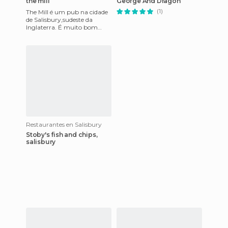
the mill
George And Dragon
(1)
The Mill é um pub na cidade
de Salisbury,sudeste da
Inglaterra. É muito bom
para ser um bar e
restaurante no centro,tem
um terraço
Restaurantes en Salisbury
Stoby's fish and chips,
salisbury