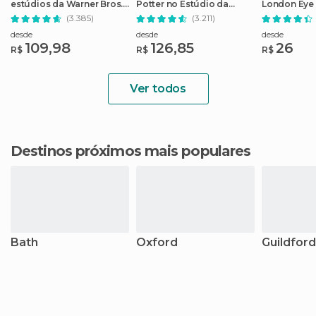
estúdios da Warner Bros.
Potter no Estúdio da
London Eye 
com traslados
Warner Bros.
Experience
(3.385)
(3.211)
desde
desde
desde
109,98
126,85
26
R$
R$
R$
Ver todos
Destinos próximos mais populares
Bath
Oxford
Guildford