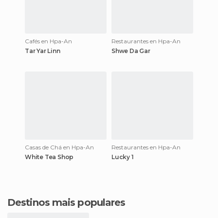
Cafés en Hpa-An
Restaurantes en Hpa-An
Tar Yar Linn
Shwe Da Gar
Casas de Chá en Hpa-An
Restaurantes en Hpa-An
White Tea Shop
Lucky 1
Destinos mais populares