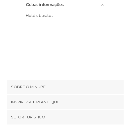
Outras informações
Hotéis baratos
SOBRE O MINUBE
Cookies
INSPIRE-SE E PLANIFIQUE
Política de privacidade
footer@item_discovertips_anchor
SETOR TURÍSTICO
Términos e Condições
minube Android app
Contato
Quem somos