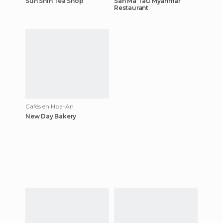
Sun Shin Tea Shop
San Ma Tau Myanmar
Restaurant
Cafés en Hpa-An
New Day Bakery