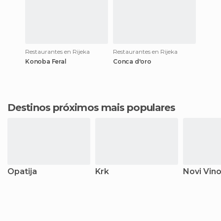
Restaurantes en Rijeka
Restaurantes en Rijeka
Konoba Feral
Conca d'oro
Destinos próximos mais populares
Opatija
Krk
Novi Vino