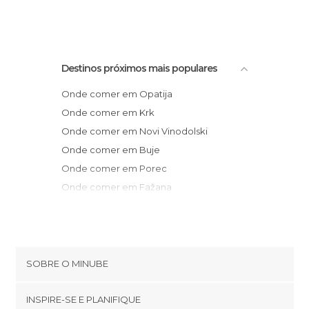
Destinos próximos mais populares
Onde comer em Opatija
Onde comer em Krk
Onde comer em Novi Vinodolski
Onde comer em Buje
Onde comer em Porec
Onde comer em Fažana
Onde comer em Pula
Onde comer em Umag
Onde comer em Mali Lošinj
Onde comer em Zagreb
SOBRE O MINUBE
Onde comer em Zadar
Cookies
Onde comer em ibenik
INSPIRE-SE E PLANIFIQUE