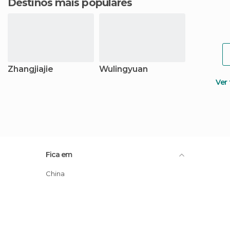
Destinos mais populares
Zhangjiajie
Wulingyuan
Ver
Fica em
China