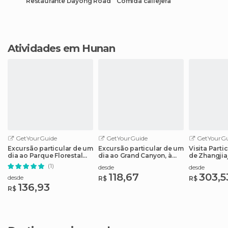
Restaurante Dayong Road
Comida callejera
Atividades em Hunan
GetYourGuide
GetYourGuide
GetYourGu
Excursão particular de um
Excursão particular de um
Visita Parti
dia ao Parque Florestal
dia ao Grand Canyon, à
de Zhangjia
Nacional de Zhangjiajie
Ponte de Vidro e ao Lago
Vidro
(1)
desde
desde
Baofeng
118,67
303,5
desde
R$
R$
136,93
R$