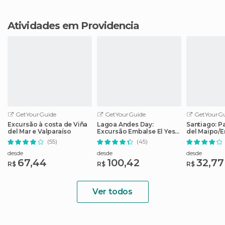
Atividades em Providencia
GetYourGuide
GetYourGuide
GetYourGu
Excursão à costa de Viña
Lagoa Andes Day:
Santiago: P
del Mar e Valparaíso
Excursão Embalse El Yeso
del Maipo/E
saindo de Santiago
Yeso com p
(55)
(45)
desde
desde
desde
67,44
100,42
32,77
R$
R$
R$
Ver todos