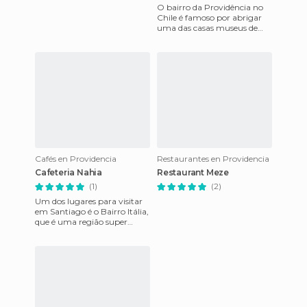
O bairro da Providência no
Chile é famoso por abrigar
uma das casas museus de
Pablo Neruda, a mais
famosa dela, La Chascona,
ou a
Cafés en Providencia
Restaurantes en Providencia
Cafeteria Nahia
Restaurant Meze
(1)
(2)
Um dos lugares para visitar
em Santiago é o Bairro Itália,
que é uma região super
charmosa com várias lojas de
roupa e restaurante