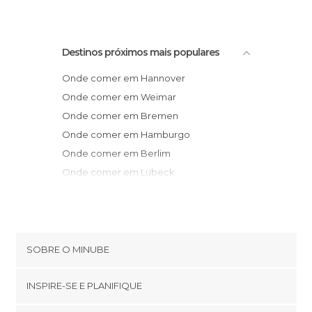
Destinos próximos mais populares
Onde comer em Hannover
Onde comer em Weimar
Onde comer em Bremen
Onde comer em Hamburgo
Onde comer em Berlim
Onde comer em Lübeck
Onde comer em Bamberg
Onde comer em Würzburg
Onde comer em Frankfurt am Main
Onde comer em Dresden
SOBRE O MINUBE
Onde comer em Erlangen
Cookies
Onde comer em Colônia
INSPIRE-SE E PLANIFIQUE
Política de privacidade
Onde comer em Dusseldorf