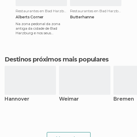
Restaurantes en Bad Harzburg
Restaurantes en Bad Harzburg
Alberts Corner
Butterhanne
Na zona pedonal da zona
antiga da cidade de Bad
Harzburg e nos seus
arredores, estão algumas
opções de restaurantes
muito boas. E
Destinos próximos mais populares
Hannover
Weimar
Bremen