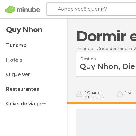
Aonde você quer ir?
Quy Nhon
Dormir
turismo
minube
Onde dormir em V
Destino
hotéis
o que ver
restaurantes
1
Quarto
1
Noit
2
Hóspedes
guias de viagem