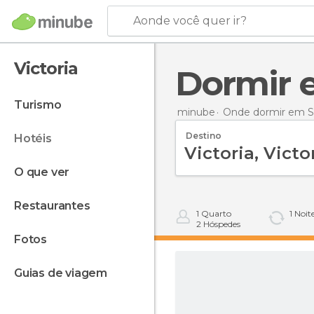
Aonde você quer ir?
Victoria
Dormir 
turismo
minube
Onde dormir em S
Destino
hotéis
o que ver
restaurantes
1
Quarto
1
Noit
2
Hóspedes
fotos
guias de viagem