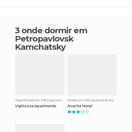
3 onde dormir em
Petropavlovsk
Kamchatsky
Aparthotéis en Petropavlovsk Kamchatsky
Hotéis en Petropavlovsk Kamchatsky
VipHouse Apartments
Avacha Hotel