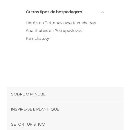
Outros tipos de hospedagem
Hotéis en Petropavlovsk Kamchatsky
Aparthotéis en Petropavlovsk
Kamchatsky
SOBRE O MINUBE
Cookies
INSPIRE-SE E PLANIFIQUE
Política de privacidade
footer@item_discovertips_anchor
SETOR TURÍSTICO
Términos e Condições