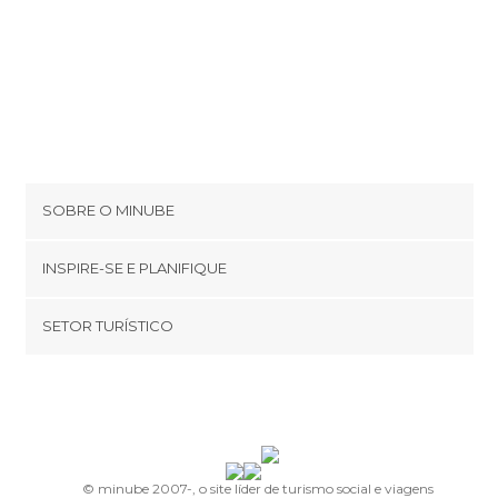
SOBRE O MINUBE
Cookies
INSPIRE-SE E PLANIFIQUE
Política de privacidade
footer@item_discovertips_anchor
SETOR TURÍSTICO
Términos e Condições
minube Android app
Contato
Quem somos
Área de imprensa
© minube 2007-, o site líder de turismo social e viagens