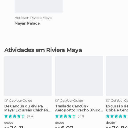
Hotéis en Riviera Maya
Mayan Palace
Atividades em Riviera Maya
GetYourGuide
GetYourGuide
GetYourGu
De Cancún ou Riviera
Traslado Cancún -
Excursão de
Maya: Excursão Chichén
Aeroporto: Trecho Único
Cobá e Cen
Itzá com Almoço
ou Ida e Volta
Opção de T
(164)
(79)
desde
desde
desde
24,11
6,07
74,8