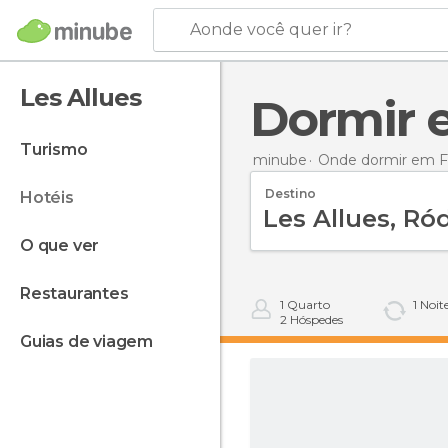
Aonde você quer ir?
Les Allues
Dormir
turismo
minube
Onde dormir em F
Destino
hotéis
o que ver
restaurantes
1
Quarto
1
Noit
2
Hóspedes
guias de viagem