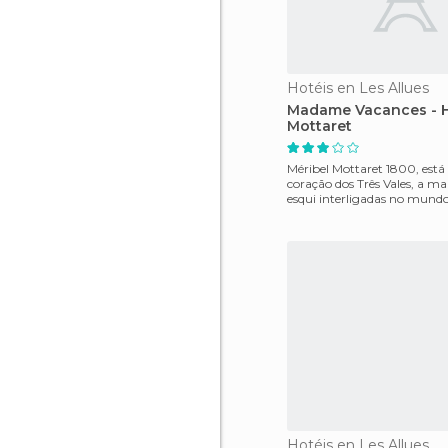
Hotéis en Les Allues
Madame Vacances - H
Mottaret
Méribel Mottaret 1800, está
coração dos Três Vales, a ma
esqui interligadas no mund
moderna casa
Hotéis en Les Allues