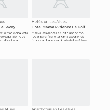
ues
Hotéis en Les Allues
 Le Savoy
Hotel Maeva R?dence Le Golf
tilo tradicional está
Maeva Residence Le Golf é um ótimo
 de esqui alpino de
lugar para ficar e ter uma experiência
 localizado na
única na charmosa cidade de Les Allues,
na província fra
es Allues
Aparthotéis en Les Allues