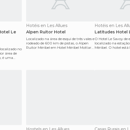
Hotéis en Les Allues
Hotéis en Les All
otel Le
Alpen Ruitor Hotel
Latitudes Hotel
Localizado na área de esqui de três vales e
O Hotel Le Savoy de es
rodeado de 600 km de pistas, o Alpen
localizado na estação
Ruitor Méribel em Hotel Méribel Mottaret
Méribel. O hotel está
 localizado no
metros e
animada p
ior área de
o, é uma
Hostels en Les Allues
Casas Rurais en L