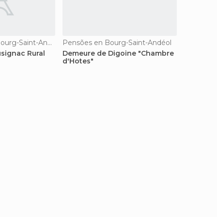
Casas Rurais en Bourg-Saint-Andéol
Pensões en Bourg-Saint-Andéol
signac Rural
Demeure de Digoine "Chambre
d'Hotes"