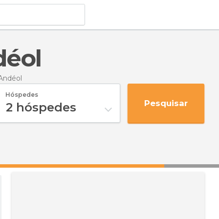
déol
Andéol
Hóspedes
Pesquisar
2
hóspedes