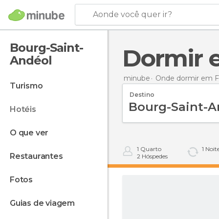
Aonde você quer ir?
Bourg-Saint-
Dormir
Andéol
minube
Onde dormir em F
turismo
Destino
hotéis
o que ver
1
Quarto
1
Noit
restaurantes
2
Hóspedes
fotos
guias de viagem