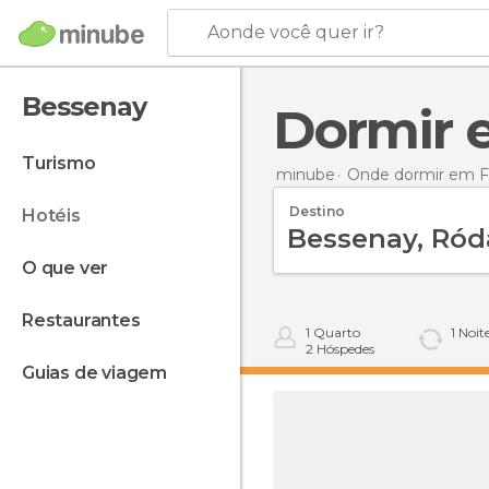
Aonde você quer ir?
Bessenay
Dormir
turismo
minube
Onde dormir em F
Destino
hotéis
o que ver
restaurantes
1
Quarto
1
Noit
2
Hóspedes
guias de viagem