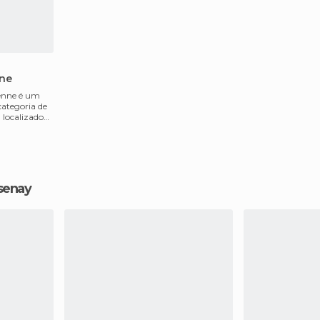
nne
venne é um
ategoria de
a localizado
senay