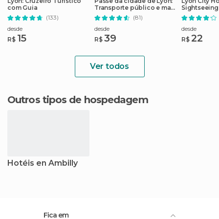
Lyon: Cruzeiro Turístico
Passe da cidade de Lyon:
Lyon City H
com Guia
Transporte público e mais
Sightseeing
de 40 atrações
(133)
(81)
desde
desde
desde
15
39
22
R$
R$
R$
Ver todos
Outros tipos de hospedagem
Hotéis en Ambilly
Fica em