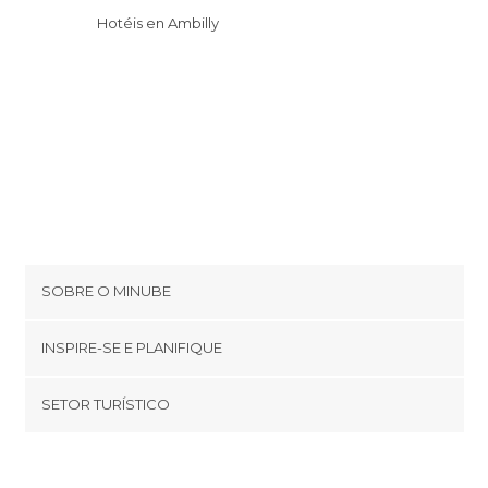
Hotéis en Ambilly
SOBRE O MINUBE
Cookies
INSPIRE-SE E PLANIFIQUE
Política de privacidade
footer@item_discovertips_anchor
SETOR TURÍSTICO
Términos e Condições
minube Android app
Contato
Quem somos