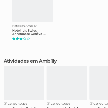
Hotéis en Ambilly
Hotel Ibis Styles
Annemasse Genève -
Breakfast Included
Atividades em Ambilly
GetYourGuide
GetYourGuide
GetYourGu