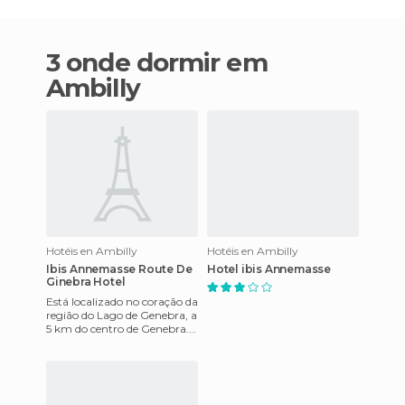
3 onde dormir em
Ambilly
Hotéis en Ambilly
Hotéis en Ambilly
Ibis Annemasse Route De
Hotel ibis Annemasse
Ginebra Hotel
Está localizado no coração da
região do Lago de Genebra, a
5 km do centro de Genebra.
Seu auto-estudo consistem
de 96 quartos equi