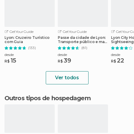
GetYourGuide
GetYourGuide
GetYourGu
Lyon: Cruzeiro Turístico
Passe da cidade de Lyon:
Lyon City H
com Guia
Transporte público e mais
Sightseeing
de 40 atrações
(133)
(81)
desde
desde
desde
15
39
22
R$
R$
R$
Ver todos
Outros tipos de hospedagem