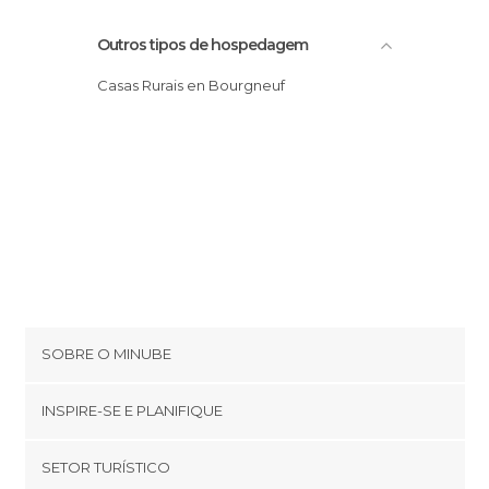
Outros tipos de hospedagem
Casas Rurais en Bourgneuf
SOBRE O MINUBE
Cookies
INSPIRE-SE E PLANIFIQUE
Política de privacidade
footer@item_discovertips_anchor
SETOR TURÍSTICO
Términos e Condições