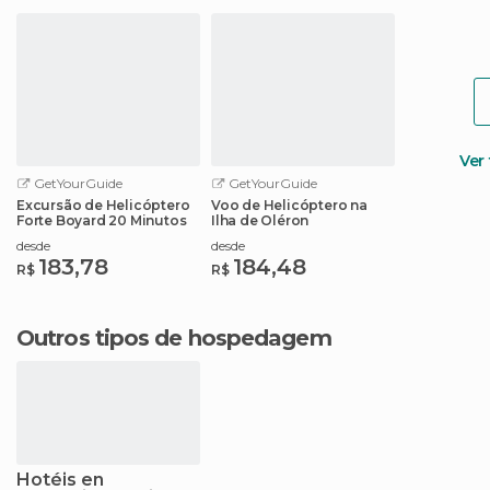
Ver
GetYourGuide
GetYourGuide
Excursão de Helicóptero
Voo de Helicóptero na
Forte Boyard 20 Minutos
Ilha de Oléron
desde
desde
183,78
184,48
R$
R$
Outros tipos de hospedagem
Hotéis en