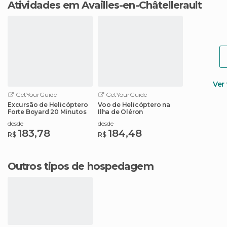
Atividades em Availles-en-Châtellerault
Ver
GetYourGuide
GetYourGuide
Excursão de Helicóptero
Voo de Helicóptero na
Forte Boyard 20 Minutos
Ilha de Oléron
desde
desde
183,78
184,48
R$
R$
Outros tipos de hospedagem