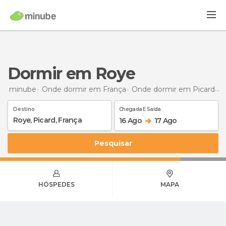
Dormir em Roye
minube
Onde dormir em França
Onde dormir em Picard
D
Destino
Chegada E Saída
16 Ago
17 Ago
Pesquisar
HÓSPEDES
MAPA