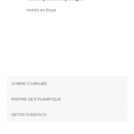
Hotéis en Roye
SOBRE O MINUBE
Cookies
INSPIRE-SE E PLANIFIQUE
Política de privacidade
footer@item_discovertips_anchor
SETOR TURÍSTICO
Términos e Condições
minube Android app
Contato
Quem somos