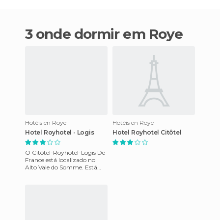
3 onde dormir em Roye
Hotéis en Roye
Hotéis en Roye
Hotel Royhotel - Logis
Hotel Royhotel Citôtel
O Citôtel-Royhotel-Logis De
France está localizado no
Alto Vale do Somme. Está
em Roye, entre Paris e Lille.
Oferece instalações e