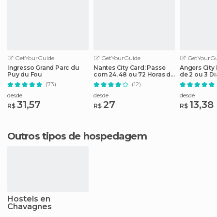
GetYourGuide
GetYourGuide
GetYourGu
Ingresso Grand Parc du
Nantes City Card: Passe
Angers City
Puy du Fou
com 24, 48 ou 72 Horas de
de 2 ou 3 D
Acesso
Atrações
(73)
(12)
desde
desde
desde
31,57
27
13,38
R$
R$
R$
Outros tipos de hospedagem
Hostels en
Chavagnes