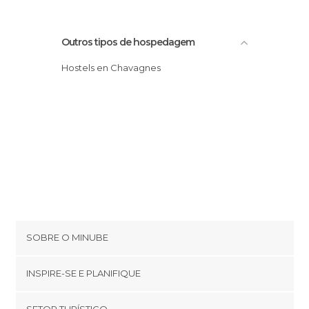
Outros tipos de hospedagem
Hostels en Chavagnes
SOBRE O MINUBE
Cookies
INSPIRE-SE E PLANIFIQUE
Política de privacidade
footer@item_discovertips_anchor
SETOR TURÍSTICO