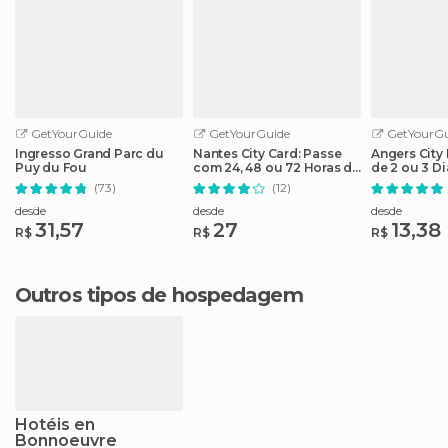
GetYourGuide
GetYourGuide
GetYourGu
Ingresso Grand Parc du
Nantes City Card: Passe
Angers City
Puy du Fou
com 24, 48 ou 72 Horas de
de 2 ou 3 D
Acesso
Atrações
(73)
(12)
desde
desde
desde
31,57
27
13,38
R$
R$
R$
Outros tipos de hospedagem
Hotéis en
Bonnoeuvre