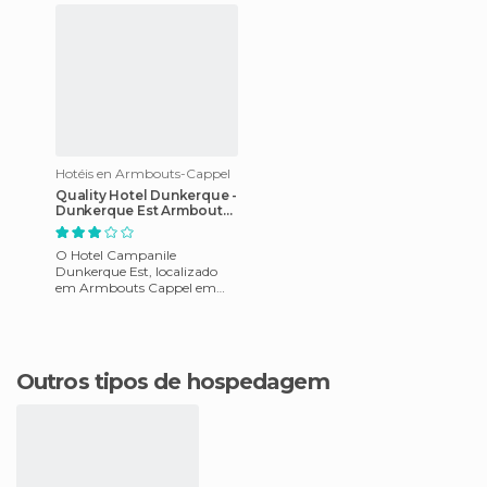
5,5 quilômet
aeroporto
Hotéis en Armbouts-Cappel
Quality Hotel Dunkerque -
Dunkerque Est Armbouts
Cappel
O Hotel Campanile
Dunkerque Est, localizado
em Armbouts Cappel em
Nord Pas de Calais, na
França. O Hotel tem
excelente relação cus
Outros tipos de hospedagem