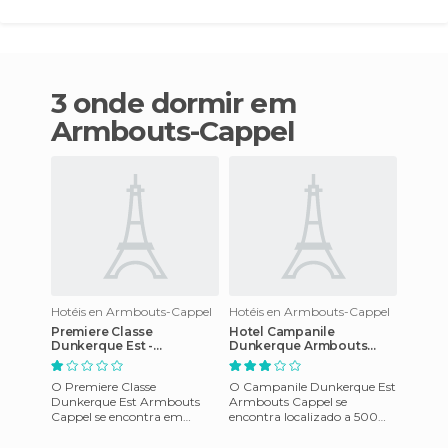
3 onde dormir em
Armbouts-Cappel
Hotéis en Armbouts-Cappel
Hotéis en Armbouts-Cappel
Premiere Classe
Hotel Campanile
Dunkerque Est -
Dunkerque Armbouts
Armbouts Cappel Hotel
Cappel
O Premiere Classe
O Campanile Dunkerque Est
Dunkerque Est Armbouts
Armbouts Cappel se
Cappel se encontra em
encontra localizado a 500
Armbouts Cappel,França. A
metros do centro da cidade
uns 500 metros da estrada, a
de Armbouts Cappel. O