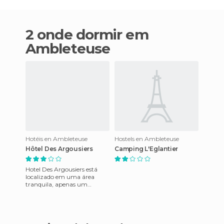
2 onde dormir em
Ambleteuse
Hotéis en Ambleteuse
Hostels en Ambleteuse
Hôtel Des Argousiers
Camping L'Eglantier
Hotel Des Argousiers está
localizado em uma área
tranquila, apenas um
quilômetro da praia de
Ambleteuse. Este hotel de
duas estre