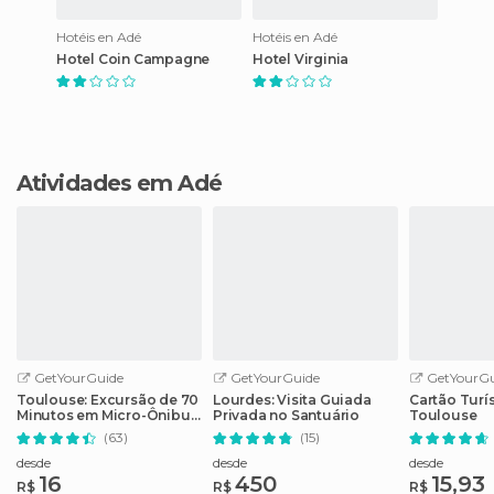
Hotéis en Adé
Hotéis en Adé
Hotel Coin Campagne
Hotel Virginia
Atividades em Adé
GetYourGuide
GetYourGuide
GetYourGu
Toulouse: Excursão de 70
Lourdes: Visita Guiada
Cartão Turí
Minutos em Micro-Ônibus
Privada no Santuário
Toulouse
Aberto
(63)
(15)
desde
desde
desde
16
450
15,93
R$
R$
R$