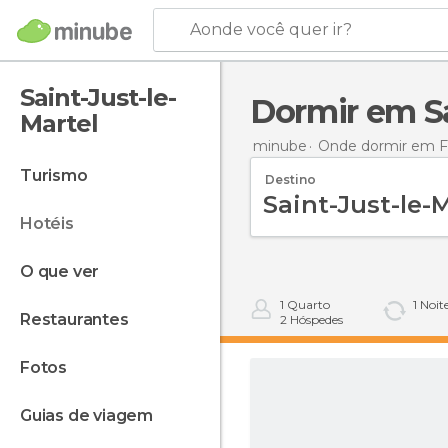
Aonde você quer ir?
Saint-Just-le-
Dormir em S
Martel
minube
Onde dormir em F
turismo
Destino
hotéis
o que ver
1
Quarto
1
Noit
restaurantes
2
Hóspedes
fotos
guias de viagem