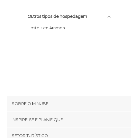
Outros tipos de hospedagem
Hostels en Aramon
SOBRE O MINUBE
Cookies
INSPIRE-SE E PLANIFIQUE
Política de privacidade
footer@item_discovertips_anchor
SETOR TURÍSTICO