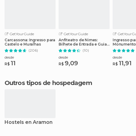
GetYourGuide
GetYourGuide
GetYourGu
Carcassona: Ingresso para
Anfiteatro de Nimes:
Ingresso pa
Castelo e Muralhas
Bilhete de Entrada e Guia
Monumento
de Áudio
Nimes
(206)
(10)
desde
desde
desde
11
9,09
11,91
R$
R$
R$
Outros tipos de hospedagem
Hostels en Aramon