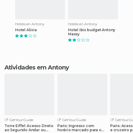
Hotéis en Antony
Hotéis en Antony
Hotel Alixia
Hotel ibis budget Antony
Massy
Atividades em Antony
GetYourGuide
GetYourGuide
GetYourGu
Torre Eiffel: Acesso Direto
Paris: Ingresso com
Paris: Acess
ao Segundo Andar ou
horário marcado para o
e cruzeiro 