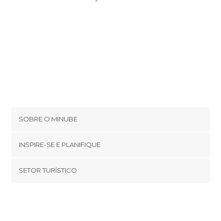
SOBRE O MINUBE
Cookies
INSPIRE-SE E PLANIFIQUE
Política de privacidade
footer@item_discovertips_anchor
SETOR TURÍSTICO
Términos e Condições
minube Android app
Contato
Quem somos
Área de imprensa