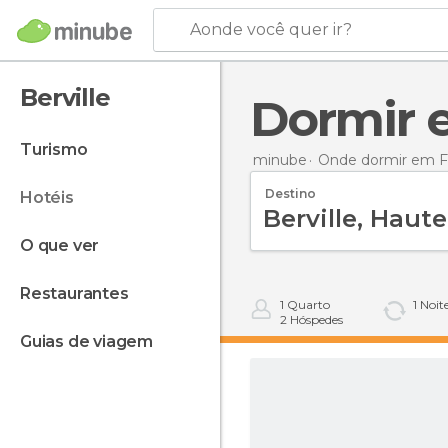
Aonde você quer ir?
Berville
Dormir 
turismo
minube
Onde dormir em F
Destino
hotéis
o que ver
restaurantes
1
Quarto
1
Noit
2
Hóspedes
guias de viagem