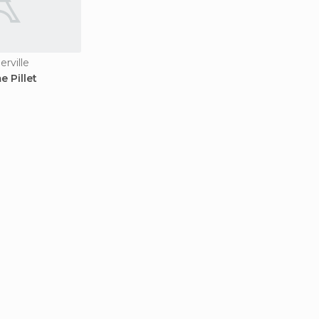
erville
 Pillet