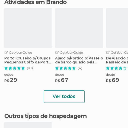
Atividades em Brando
GetYourGuide
GetYourGuide
GetYourGu
Porto: Cruzeiro p/ Grupos
Ajaccio/Porticcio: Passeio
De Ajaccio 
Pequenos Golfo de Porto,
de barco guiado pela
Passeio de 
Córsega
reserva natural de
Bonifácio 1 
(10)
(4)
Scandola
desde
desde
desde
29
67
69
R$
R$
R$
Ver todos
Outros tipos de hospedagem