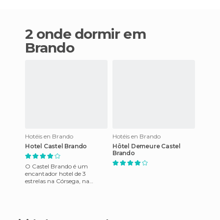
2 onde dormir em
Brando
Hotéis en Brando
Hotéis en Brando
Hotel Castel Brando
Hôtel Demeure Castel
Brando
O Castel Brando é um
encantador hotel de 3
estrelas na Córsega, na
pitoresca vila costeira de
Erbalunga, a 9 km de Bastia,
do outr