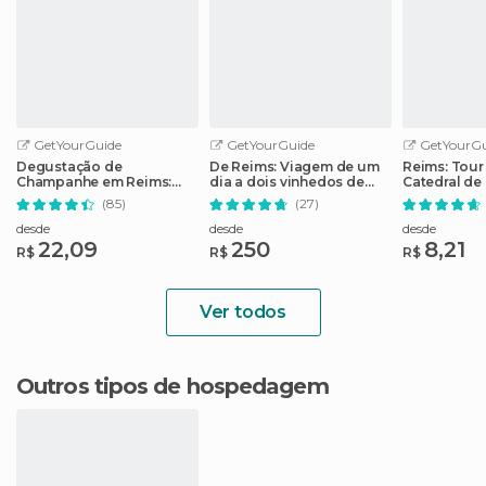
GetYourGuide
GetYourGuide
GetYourGu
Degustação de
De Reims: Viagem de um
Reims: Tour
Champanhe em Reims:
dia a dois vinhedos de
Catedral de
Tour Adega G.H. Mumm
champanhe com almoço
em Inglês
(85)
(27)
House
desde
desde
desde
22,09
250
8,21
R$
R$
R$
Ver todos
Outros tipos de hospedagem