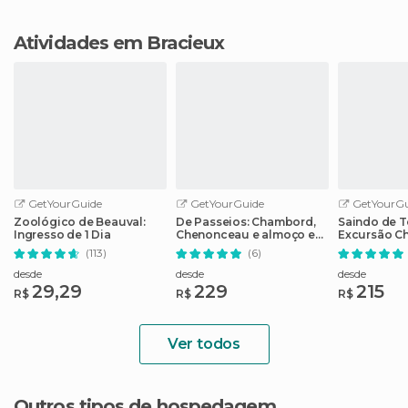
Atividades em Bracieux
GetYourGuide
GetYourGuide
GetYourGu
Zoológico de Beauval:
De Passeios: Chambord,
Saindo de T
Ingresso de 1 Dia
Chenonceau e almoço em
Excursão Ch
um castelo familiar
e Cheverny
(113)
(6)
desde
desde
desde
29,29
229
215
R$
R$
R$
Ver todos
Outros tipos de hospedagem