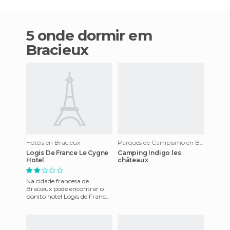
5 onde dormir em
Bracieux
Hotéis en Bracieux
Parques de Campismo en Bracieux
Logis De France Le Cygne
Camping Indigo les
Hotel
châteaux
Na cidade francesa de
Bracieux pode encontrar o
bonito hotel Logis de France
Le Cygne, que tem uma
localização conveniente
devido