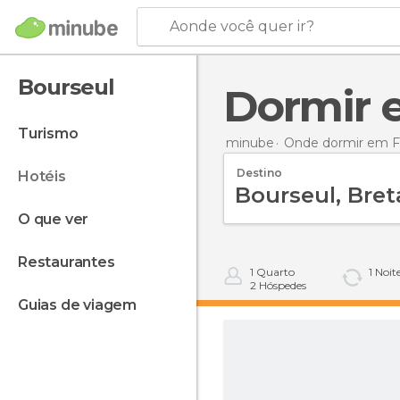
Aonde você quer ir?
Bourseul
Dormir
turismo
minube
Onde dormir em F
Destino
hotéis
o que ver
restaurantes
1
Quarto
1
Noit
2
Hóspedes
guias de viagem