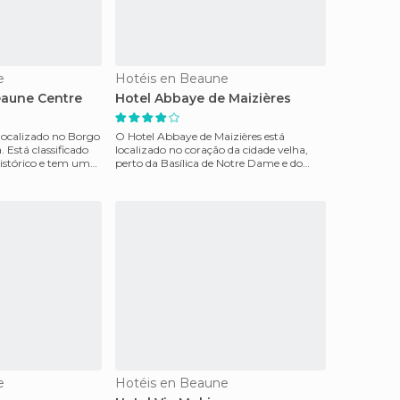
e
Hotéis en Beaune
Beaune Centre
Hotel Abbaye de Maizières
 localizado no Borgo
O Hotel Abbaye de Maizières está
ado
localizado no coração da cidade velha,
tórico e tem uma
perto da Basílica de Notre Dame e do
Hospice de Beaune. Sã
e
Hotéis en Beaune