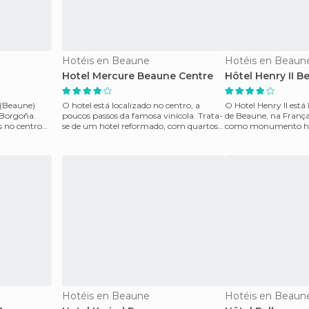
Hotéis en Beaune
Hotéis en Beaun
Hotel Mercure Beaune Centre
Hôtel Henry II 
 (Beaune)
O hotel está localizado no centro, a
O Hotel Henry II está
e Borgoña.
poucos passos da famosa vinícola. Trata-
de Beaune, na França. Está classific
​​no centro
se de um hotel reformado, com quartos
como monumento his
com ar condicio
construçã
Hotéis en Beaune
Hotéis en Beaun