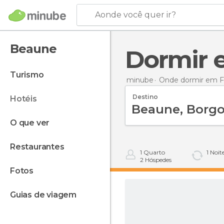
Aonde você quer ir?
Beaune
Dormir
turismo
minube
Onde dormir em F
Destino
hotéis
o que ver
restaurantes
1
Quarto
1
Noit
2
Hóspedes
fotos
guias de viagem