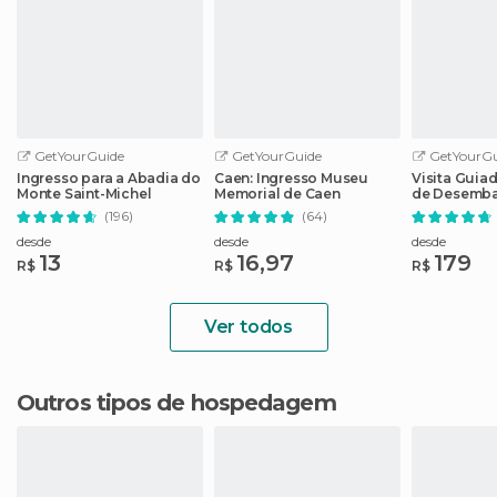
GetYourGuide
GetYourGuide
GetYourGu
Ingresso para a Abadia do
Caen: Ingresso Museu
Visita Guia
Monte Saint-Michel
Memorial de Caen
de Desemba
Memorial d
(196)
(64)
desde
desde
desde
13
16,97
179
R$
R$
R$
Ver todos
Outros tipos de hospedagem