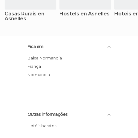
Casas Rurais en
Hostels en Asnelles
Hotéis en
Asnelles
Fica em
Baixa Normandia
França
Normandia
Outras informações
Hotéis baratos