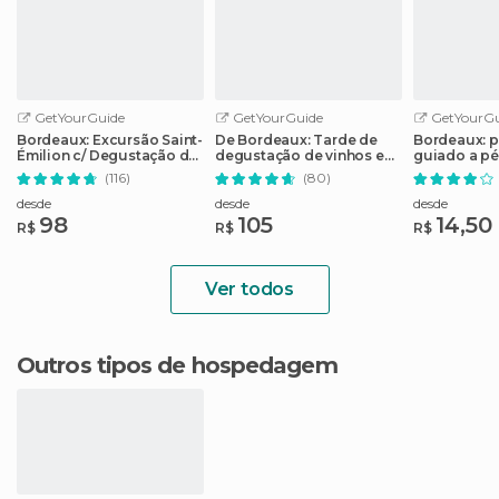
GetYourGuide
GetYourGuide
GetYourGu
Bordeaux: Excursão Saint-
De Bordeaux: Tarde de
Bordeaux: p
Émilion c/ Degustação de
degustação de vinhos em
guiado a pé
Vinhos
Saint-Emilion
(116)
(80)
desde
desde
desde
98
105
14,50
R$
R$
R$
Ver todos
Outros tipos de hospedagem