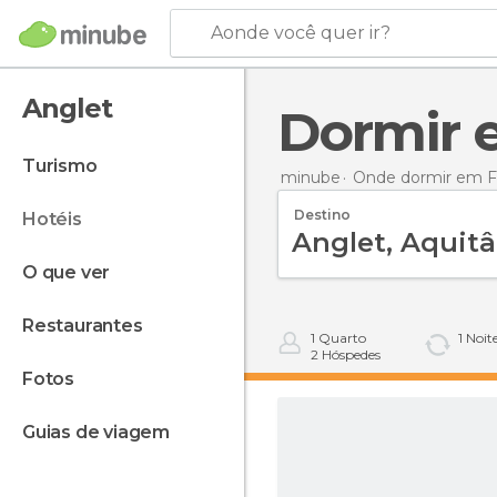
Aonde você quer ir?
Anglet
Dormir
turismo
minube
Onde dormir em F
Destino
hotéis
o que ver
restaurantes
1
Quarto
1
Noit
2
Hóspedes
fotos
guias de viagem