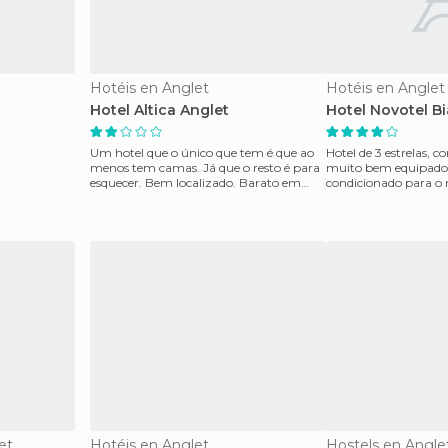
Hotéis en Anglet
Hotéis en Anglet
Hotel Altica Anglet
Hotel Novotel Bi
Um hotel que o único que tem é que ao
Hotel de 3 estrelas, 
menos tem camas. Já que o resto é para
muito bem equipado
esquecer. Bem localizado. Barato em
condicionado para o 
uma área onde nad
Tem um restaurante
et
Hotéis en Anglet
Hostels en Angle