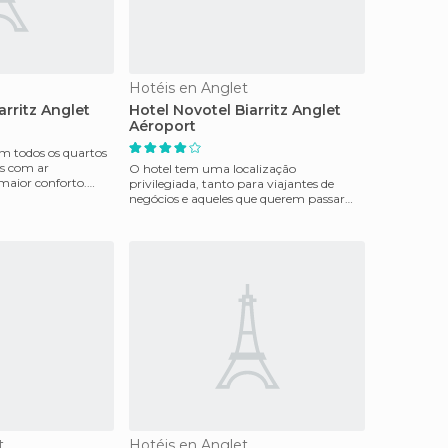
Hotéis en Anglet
arritz Anglet
Hotel Novotel Biarritz Anglet
Aéroport
com todos os quartos
s com ar
O hotel tem uma localização
maior conforto.
privilegiada, tanto para viajantes de
 e um b
negócios e aqueles que querem passar
umas férias tranquilas com
t
Hotéis en Anglet