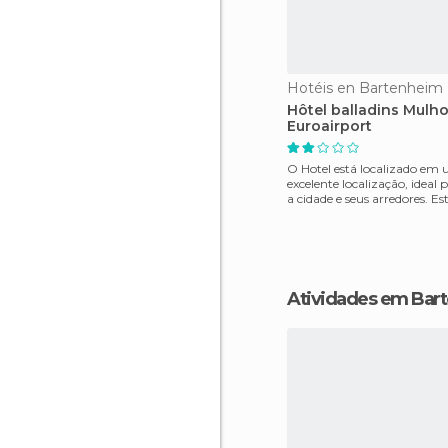
Hotéis en Bartenheim
Hôtel balladins Mulho
Euroairport
O Hotel está localizado em
excelente localização, ideal 
a cidade e seus arredores. Es
a 8 km do cen
Atividades em Ba