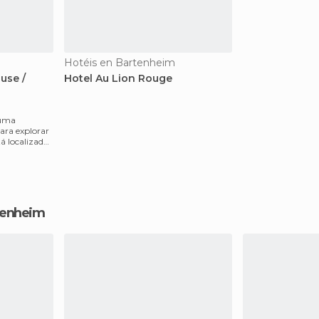
Hotéis en Bartenheim
use /
Hotel Au Lion Rouge
 uma
para explorar
tá localizado
rtenheim