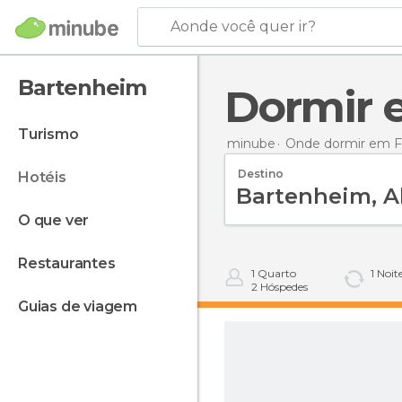
Aonde você quer ir?
Bartenheim
Dormir
turismo
minube
Onde dormir em F
Destino
hotéis
o que ver
restaurantes
1
Quarto
1
Noit
2
Hóspedes
guias de viagem