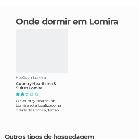
Onde dormir em Lomira
Hotéis en Lomira
Country Hearth Inn &
Suites Lomira
O Country Hearth Inn
Lomira está localizado na
cidade de Lomira,dentro
estado de Wisconsin e tem
uma excelente
localização,está ap
Outros tipos de hospedagem