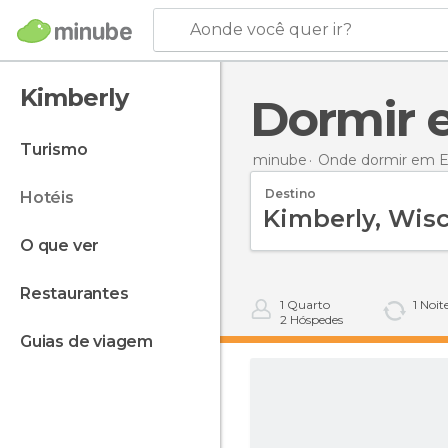
Aonde você quer ir?
Kimberly
Dormir
turismo
minube
Onde dormir em E
Destino
hotéis
o que ver
restaurantes
1
Quarto
1
Noit
2
Hóspedes
guias de viagem