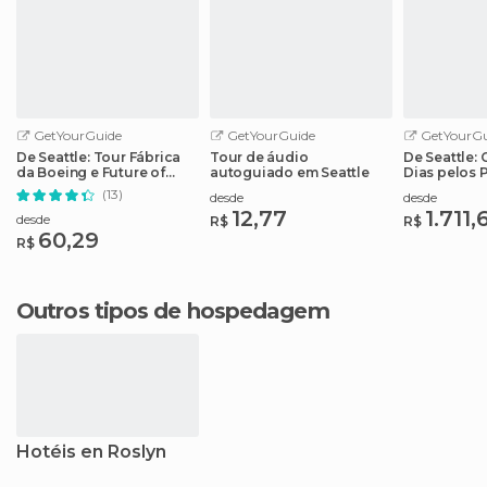
GetYourGuide
GetYourGuide
GetYourGu
De Seattle: Tour Fábrica
Tour de áudio
De Seattle:
da Boeing e Future of
autoguiado em Seattle
Dias pelos 
Flight
Nacionais 
(13)
desde
desde
12,77
1.711,
desde
R$
R$
60,29
R$
Outros tipos de hospedagem
Hotéis en Roslyn