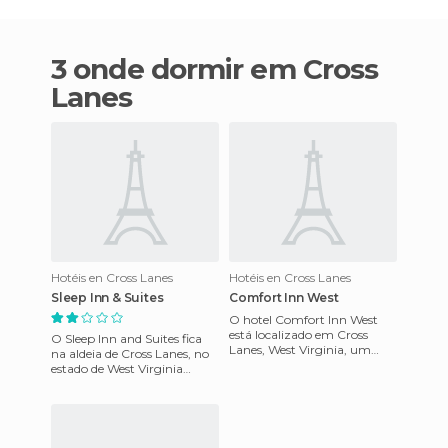
3 onde dormir em Cross
Lanes
Hotéis en Cross Lanes
Hotéis en Cross Lanes
Sleep Inn & Suites
Comfort Inn West
O hotel Comfort Inn West
está localizado em Cross
O Sleep Inn and Suites fica
Lanes, West Virginia, um
na aldeia de Cross Lanes, no
lugar para descansar e
estado de West Virginia
relaxar depois de um dia com
(EUA) e a apenas 1 km do
div
Mardi Gras Gaming. O Hot