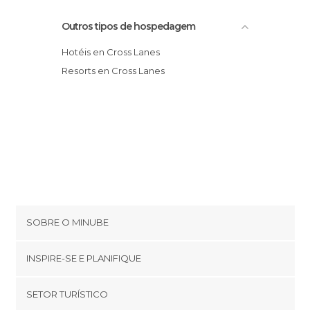
Outros tipos de hospedagem
Hotéis en Cross Lanes
Resorts en Cross Lanes
SOBRE O MINUBE
Cookies
INSPIRE-SE E PLANIFIQUE
Política de privacidade
footer@item_discovertips_anchor
SETOR TURÍSTICO
Términos e Condições