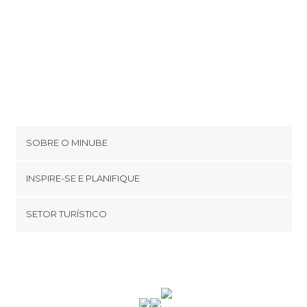
SOBRE O MINUBE
Cookies
INSPIRE-SE E PLANIFIQUE
Política de privacidade
footer@item_discovertips_anchor
SETOR TURÍSTICO
Términos e Condições
minube Android app
Contato
Quem somos
Área de imprensa