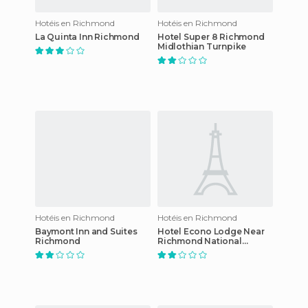
Hotéis en Richmond
Hotéis en Richmond
La Quinta Inn Richmond
Hotel Super 8 Richmond
Midlothian Turnpike
Hotéis en Richmond
Hotéis en Richmond
Baymont Inn and Suites
Hotel Econo Lodge Near
Richmond
Richmond National
Battlefield Park