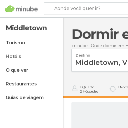
Aonde você quer ir?
Middletown
Dormir
turismo
minube
Onde dormir em E
Destino
hotéis
o que ver
restaurantes
1
Quarto
1
Noit
2
Hóspedes
guias de viagem