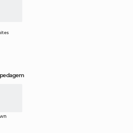
ites
hospedagem
own